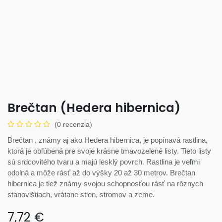
Brečtan (Hedera hibernica)
(0 recenzia)
Brečtan , známy aj ako Hedera hibernica, je popínavá rastlina,
ktorá je obľúbená pre svoje krásne tmavozelené listy. Tieto listy
sú srdcovitého tvaru a majú lesklý povrch. Rastlina je veľmi
odolná a môže rásť až do výšky 20 až 30 metrov. Brečtan
hibernica je tiež známy svojou schopnosťou rásť na rôznych
stanovištiach, vrátane stien, stromov a zeme.
7,72
€