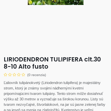
LIRIODENDRON TULIPIFERA clt.30
8-10 Alto fusto
(0 recenzia)
Ľaliovník tulipánokvetý (Liriodendron tulipifera) je majestátny
strom, ktorý je známy svojimi nádhernými kvetmi
pripomínajúcimi tvarom tulipány. Tento strom môže dosiahnuť
výšku až 30 metrov a vyznačuje sa širokou korunou. Listy sú
tvarom nezvyčajné, štvorlalokové, na jar sú jasne zelenej farby
a na jeseň sa menia na zlatistožltú. Kvetenstvo je veľmi