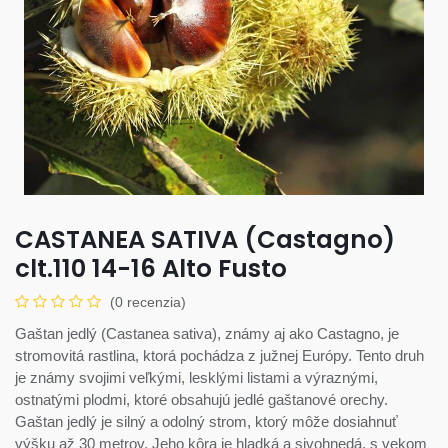
CASTANEA SATIVA (Castagno)
clt.110 14-16 Alto Fusto
(0 recenzia)
Gaštan jedlý (Castanea sativa), známy aj ako Castagno, je
stromovitá rastlina, ktorá pochádza z južnej Európy. Tento druh
je známy svojimi veľkými, lesklými listami a výraznými,
ostnatými plodmi, ktoré obsahujú jedlé gaštanové orechy.
Gaštan jedlý je silný a odolný strom, ktorý môže dosiahnuť
výšku až 30 metrov. Jeho kôra je hladká a sivohnedá, s vekom