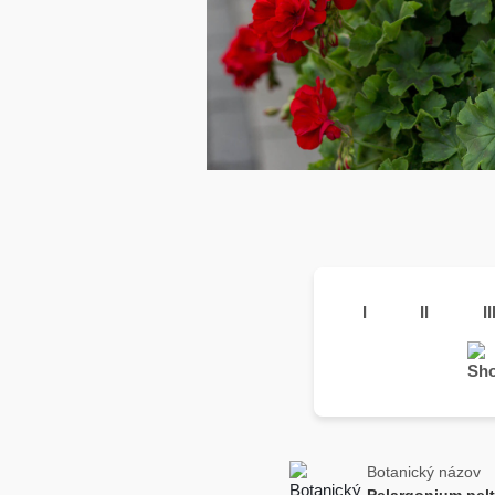
I
II
II
Botanický názov
Pelargonium pel