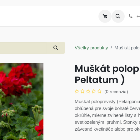
Produkty
Letáky a akcie
+
Všetky produkty
Muškát polop
Muškát polop
Peltatum )
(0 recenzia)
Muškát poloprevislý (Pelargonium
obľúbená pre svoje bohaté červe
okrúhle, mierne zvlnené listy s 
svetlozelenými pruhmi. Stonky sú
závesné kvetináče alebo pre ok