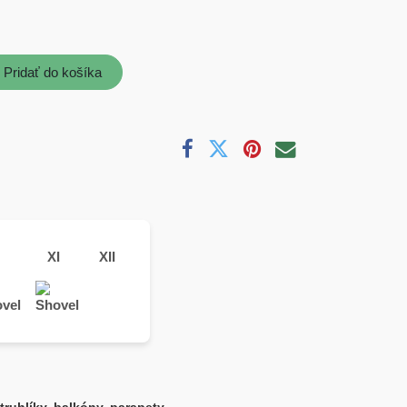
Pridať do košíka
XI
XII
truhlíky, balkóny, parapety