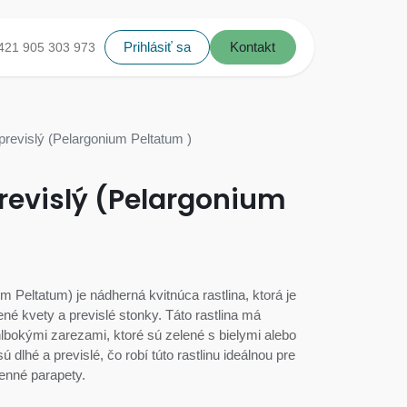
Prihlásiť sa
Kontakt
421 905 303 973
revislý (Pelargonium Peltatum )
revislý (Pelargonium
 Peltatum) je nádherná kvitnúca rastlina, ktorá je
né kvety a previslé stonky. Táto rastlina má
hlbokými zarezami, ktoré sú zelené s bielymi alebo
 dlhé a previslé, čo robí túto rastlinu ideálnou pre
enné parapety.