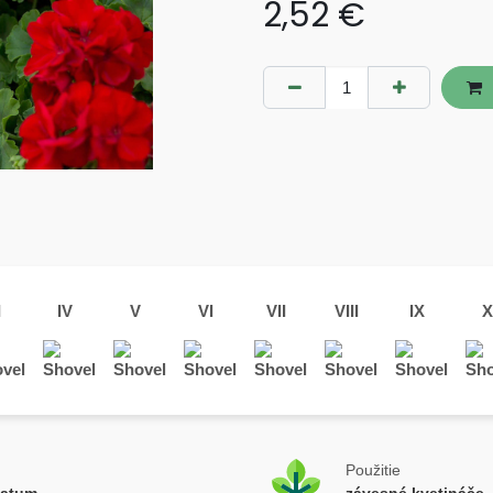
2,52
€
I
IV
V
VI
VII
VIII
IX
X
Použitie
tatum
závesné kvetináče, 