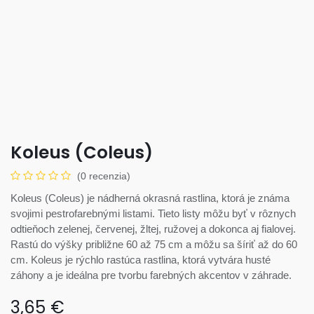
Koleus (Coleus)
(0 recenzia)
Koleus (Coleus) je nádherná okrasná rastlina, ktorá je známa
svojimi pestrofarebnými listami. Tieto listy môžu byť v rôznych
odtieňoch zelenej, červenej, žltej, ružovej a dokonca aj fialovej.
Rastú do výšky približne 60 až 75 cm a môžu sa šíriť až do 60
cm. Koleus je rýchlo rastúca rastlina, ktorá vytvára husté
záhony a je ideálna pre tvorbu farebných akcentov v záhrade.
3,65
€