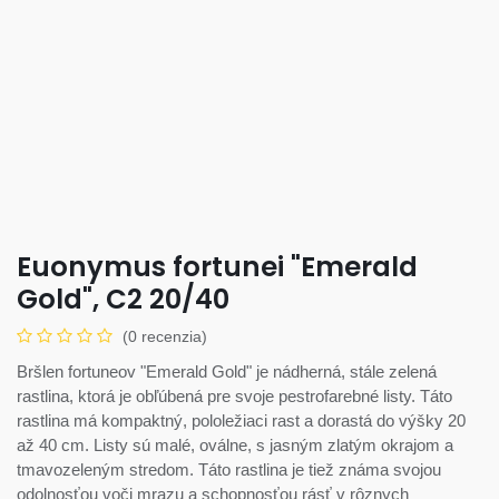
Euonymus fortunei "Emerald
Gold", C2 20/40
(0 recenzia)
Bršlen fortuneov "Emerald Gold" je nádherná, stále zelená
rastlina, ktorá je obľúbená pre svoje pestrofarebné listy. Táto
rastlina má kompaktný, pololežiaci rast a dorastá do výšky 20
až 40 cm. Listy sú malé, oválne, s jasným zlatým okrajom a
tmavozeleným stredom. Táto rastlina je tiež známa svojou
odolnosťou voči mrazu a schopnosťou rásť v rôznych