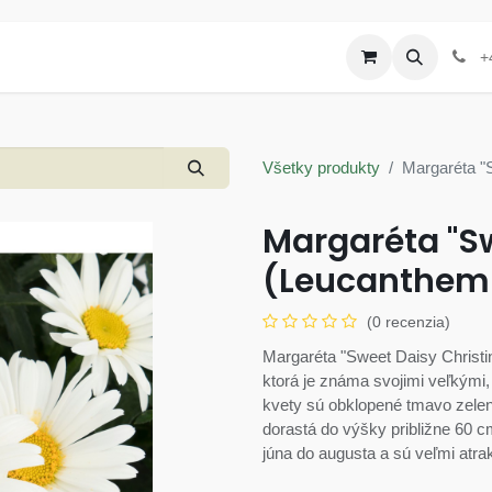
Produkty
Letáky a akcie
+
Všetky produkty
Margaréta "
Margaréta "Sw
(Leucanthe
(0 recenzia)
Margaréta "Sweet Daisy Christ
ktorá je známa svojimi veľkými,
kvety sú obklopené tmavo zelený
dorastá do výšky približne 60 c
júna do augusta a sú veľmi atra