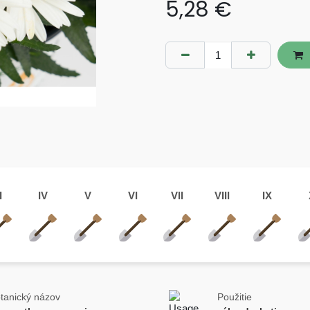
5,28
€
I
IV
V
VI
VII
VIII
IX
tanický názov
Použitie