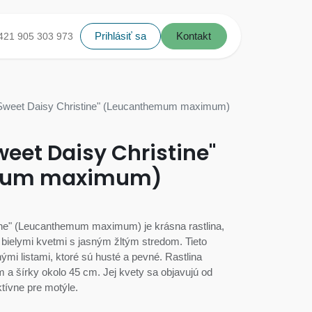
Prihlásiť sa
Kontakt
421 905 303 973
Sweet Daisy Christine" (Leucanthemum maximum)
eet Daisy Christine"
mum maximum)
ine" (Leucanthemum maximum) je krásna rastlina,
 bielymi kvetmi s jasným žltým stredom. Tieto
mi listami, ktoré sú husté a pevné. Rastlina
m a šírky okolo 45 cm. Jej kvety sa objavujú od
ktívne pre motýle.