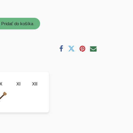
Pridať do košíka
X
XI
XII