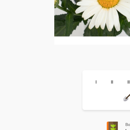
I
II
II
Bo