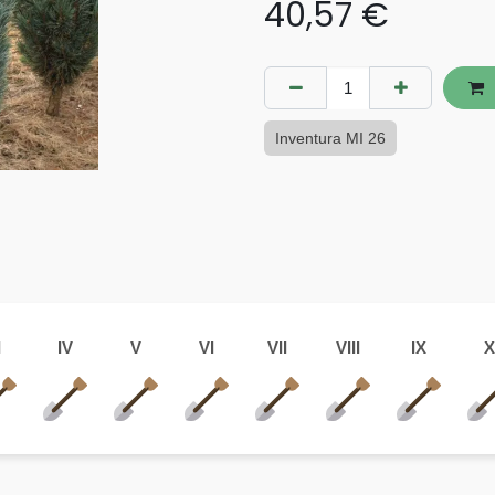
40,57
€
Inventura MI 26
I
IV
V
VI
VII
VIII
IX
X