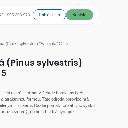
Prihlásiť sa
Kontakt
421 905 303 973
ná (Pinus sylvestris) "Fatigiata" C7,5
á (Pinus sylvestris)
,5
) "Fatigiata" je strom z čeľade borovicovitých,
 a atraktívnou formou. Táto odroda borovice má
zelenými ihličkami. Rastie pomaly, dosahujúc výšku
a mrazuvzdorný, čo ho robí ideálnym pre