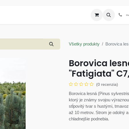
Produkty
Letáky a akcie
+
Všetky produkty
Borovica les
Borovica lesn
"Fatigiata" C7
(0 recenzia)
Borovica lesná (Pinus sylvestris
ktorý je známy svojou výraznou
stĺpovitý tvar s hustými, tmavo
až 10 metrov. Strom je odolný 
chladnejšie podnebia.