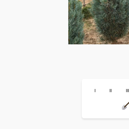
I
II
II