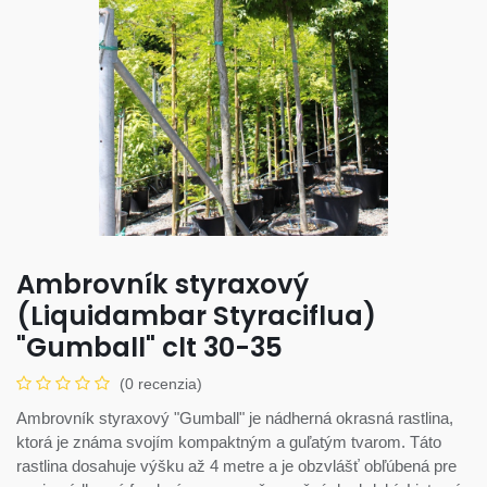
Ambrovník styraxový
(Liquidambar Styraciflua)
"Gumball" clt 30-35
(0 recenzia)
Ambrovník styraxový "Gumball" je nádherná okrasná rastlina,
ktorá je známa svojím kompaktným a guľatým tvarom. Táto
rastlina dosahuje výšku až 4 metre a je obzvlášť obľúbená pre