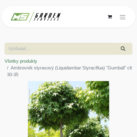
Všetky produkty
Ambrovník styraxový (Liquidambar Styraciflua) "Gumball" clt
30-35