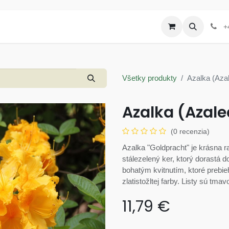
Produkty
Letáky a akcie
+
Všetky produkty
Azalka (Aza
Azalka (Azale
(0 recenzia)
Azalka "Goldpracht" je krásna ra
stálezelený ker, ktorý dorastá 
bohatým kvitnutím, ktoré prebieh
zlatistožltej farby. Listy sú tm
11,79
€