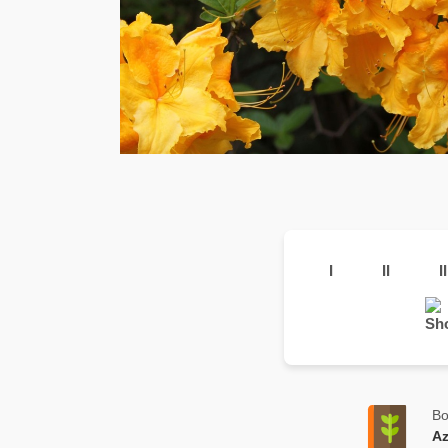
I
II
II
Bo
Az