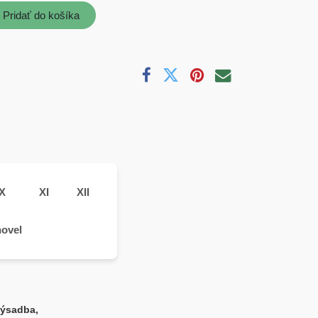
Pridať do košíka
X
XI
XII
výsadba,