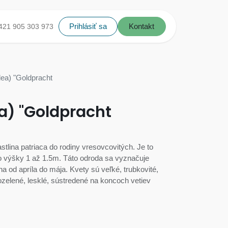
Prihlásiť sa
Kontakt
421 905 303 973
lea) "Goldpracht
a) "Goldpracht
stlina patriaca do rodiny vresovcovitých. Je to
do výšky 1 až 1.5m. Táto odroda sa vyznačuje
a od apríla do mája. Kvety sú veľké, trubkovité,
avozelené, lesklé, sústredené na koncoch vetiev