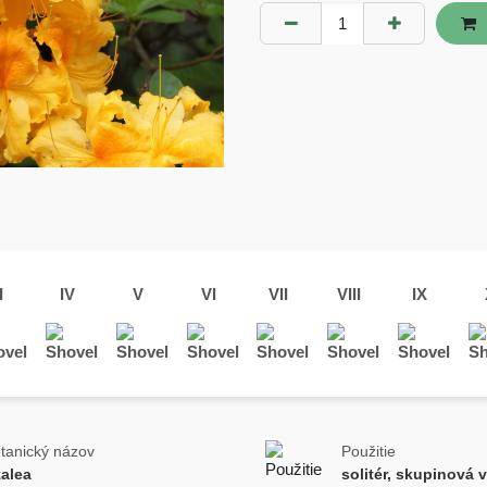
I
IV
V
VI
VII
VIII
IX
tanický názov
Použitie
alea
solitér, skupinová 