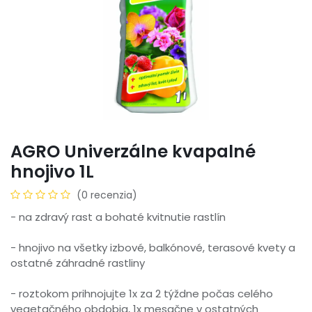
AGRO Univerzálne kvapalné
hnojivo 1L
(0 recenzia)
- na zdravý rast a bohaté kvitnutie rastlín
- hnojivo na všetky izbové, balkónové, terasové kvety a
ostatné záhradné rastliny
- roztokom prihnojujte 1x za 2 týždne počas celého
vegetačného obdobia, 1x mesačne v ostatných