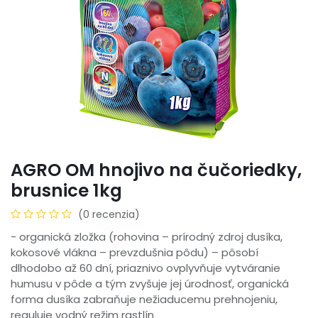
AGRO OM hnojivo na čučoriedky,
brusnice 1kg
(0 recenzia)
- organická zložka (rohovina – prírodný zdroj dusíka,
kokosové vlákna – prevzdušnia pôdu) – pôsobí
dlhodobo až 60 dní, priaznivo ovplyvňuje vytváranie
humusu v pôde a tým zvyšuje jej úrodnosť, organická
forma dusíka zabraňuje nežiaducemu prehnojeniu,
reguluje vodný režim rastlín