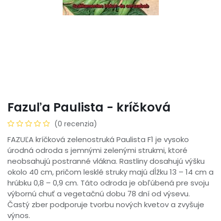
Fazuľa Paulista - kríčková
(0 recenzia)
FAZUĽA kríčková zelenostruká Paulista F1 je vysoko
úrodná odroda s jemnými zelenými strukmi, ktoré
neobsahujú postranné vlákna. Rastliny dosahujú výšku
okolo 40 cm, pričom lesklé struky majú dĺžku 13 – 14 cm a
hrúbku 0,8 – 0,9 cm. Táto odroda je obľúbená pre svoju
výbornú chuť a vegetačnú dobu 78 dní od výsevu.
Častý zber podporuje tvorbu nových kvetov a zvyšuje
výnos.