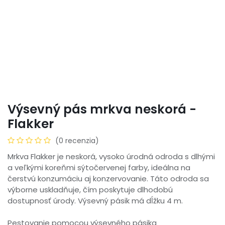
Výsevný pás mrkva neskorá -
Flakker
(0 recenzia)
Mrkva Flakker je neskorá, vysoko úrodná odroda s dlhými
a veľkými koreňmi sýtočervenej farby, ideálna na
čerstvú konzumáciu aj konzervovanie. Táto odroda sa
výborne uskladňuje, čím poskytuje dlhodobú
dostupnosť úrody. Výsevný pásik má dĺžku 4 m.
Pestovanie pomocou výsevného pásika