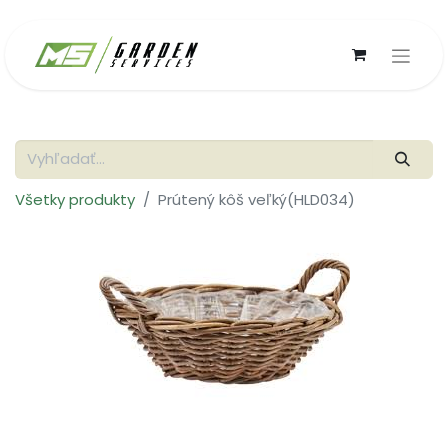
Všetky produkty
Prútený kôš veľký(HLD034)