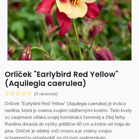
Orlíček "Earlybird Red Yellow"
(Aquilegia caerulea)
(0 recenzia)
Orlíček "Earlybird Red Yellow" (Aquilegia caerulea) je trváca
rastlina, ktorá je známa svojimi nádhernými kvetmi. Tieto kvety
sú zaujímavé vďaka svojej kombinácii červenej a žltej farby.
Rastlina dorastá do výšky približne 60 cm a kvitne od mája do
júna. Orlíček je odolný voči mrazu a je známy svojou
schopnosťou prispôsobiť sa rôznym podmienkam.