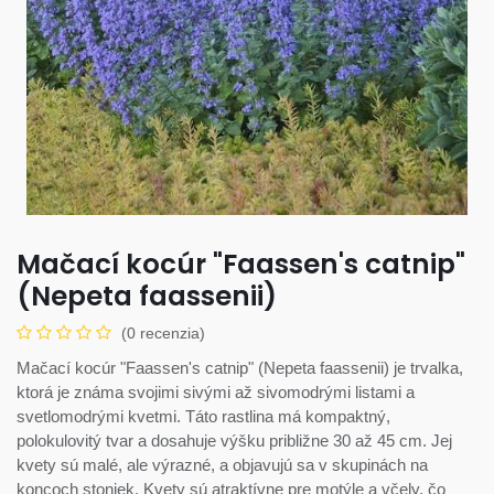
Mačací kocúr "Faassen's catnip"
(Nepeta faassenii)
(0 recenzia)
Mačací kocúr "Faassen's catnip" (Nepeta faassenii) je trvalka,
ktorá je známa svojimi sivými až sivomodrými listami a
svetlomodrými kvetmi. Táto rastlina má kompaktný,
polokulovitý tvar a dosahuje výšku približne 30 až 45 cm. Jej
kvety sú malé, ale výrazné, a objavujú sa v skupinách na
koncoch stoniek. Kvety sú atraktívne pre motýle a včely, čo