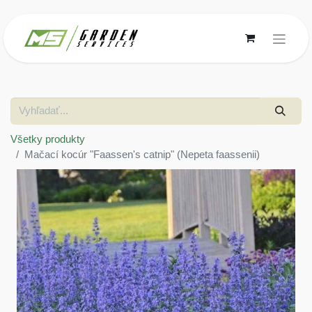
Všetky produkty
Mačací kocúr "Faassen's catnip" (Nepeta faassenii)