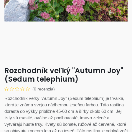
Rozchodník veľký "Autumn Joy"
(Sedum telephium)
(0 recenzia)
Rozchodník veľký "Autumn Joy" (Sedum telephium) je trvalka,
ktorá je známa svojou nádhernou jeseňou farbou. Táto rastlina
dorastá do výšky približne 45-60 cm a šírky okolo 60 cm. Jej
listy sú masité, oválne až podlhovasté, tmavo zelené a
vytvárajú husté trsy. Kvety sú bohaté, ružové až červené, ktoré
sa objavujú koncom leta až na jeseň. Táto rastlina je odolná voči