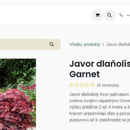
Produkty
Letáky a akcie
+
Všetky produkty
Javor dlaňol
Javor dlaňol
Garnet
(0 recenzia)
Javor dlaňolistý Acer palmatum 
známa svojimi nápadnými červený
výšku približne 2 až 4 metre a ší
tvarom pripomínajú dlan a poča
purpurovú až k zlatohnedej na j