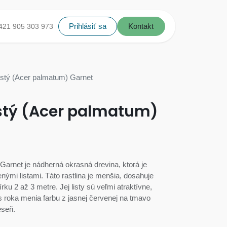
Prihlásiť sa
Kontakt
421 905 303 973
istý (Acer palmatum) Garnet
istý (Acer palmatum)
Garnet je nádherná okrasná drevina, ktorá je
mi listami. Táto rastlina je menšia, dosahuje
rku 2 až 3 metre. Jej listy sú veľmi atraktívne,
s roka menia farbu z jasnej červenej na tmavo
eseň.