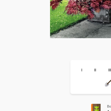
I
II
II
Bo