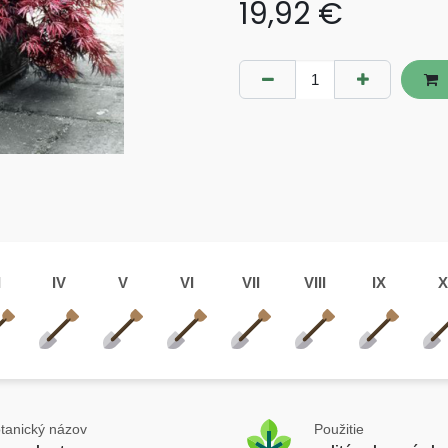
19,92
€
I
IV
V
VI
VII
VIII
IX
X
tanický názov
Použitie