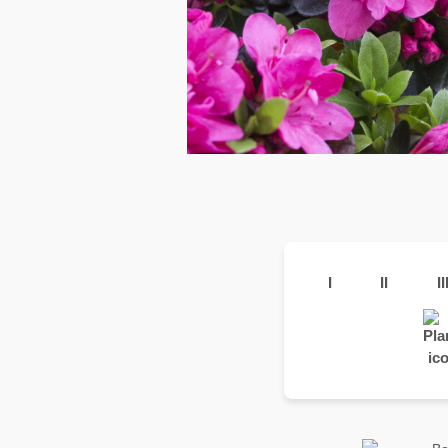
I
II
II