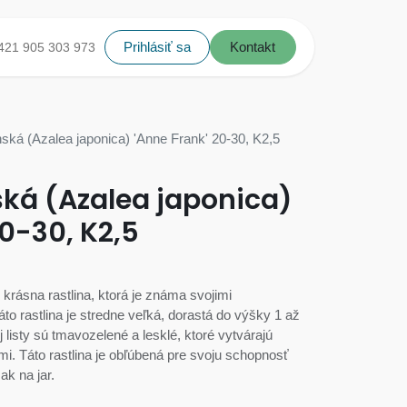
Prihlásiť sa
Kontakt
421 905 303 973
ská (Azalea japonica) 'Anne Frank' 20-30, K2,5
ská (Azalea japonica)
20-30, K2,5
 krásna rastlina, ktorá je známa svojimi
o rastlina je stredne veľká, dorastá do výšky 1 až
j listy sú tmavozelené a lesklé, ktoré vytvárajú
i. Táto rastlina je obľúbená pre svoju schopnosť
ak na jar.