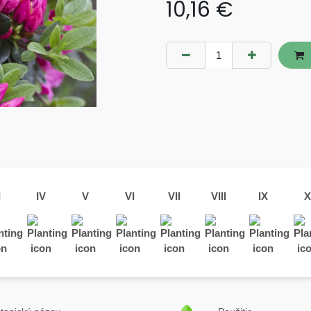
10,16
€
I
IV
V
VI
VII
VIII
IX
X