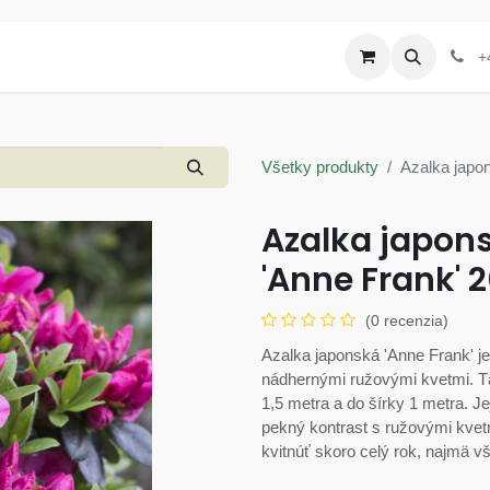
Produkty
Letáky a akcie
+
Všetky produkty
Azalka japon
Azalka japon
'Anne Frank' 
(0 recenzia)
Azalka japonská 'Anne Frank' je
nádhernými ružovými kvetmi. Tát
1,5 metra a do šírky 1 metra. Je
pekný kontrast s ružovými kvetm
kvitnúť skoro celý rok, najmä vš