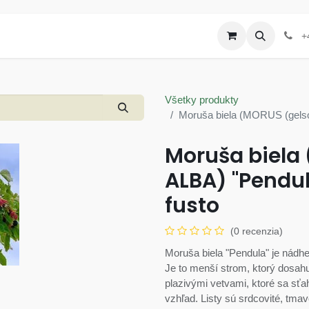
Produkty
Letáky a akcie
+
Všetky produkty
Moruša biela (MORUS (gelso)
Moruša biela
ALBA) "Pendula
fusto
(0 recenzia)
Moruša biela "Pendula" je nádh
Je to menší strom, ktorý dosah
plazivými vetvami, ktoré sa sťa
vzhľad. Listy sú srdcovité, tma