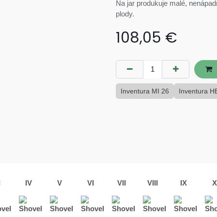
Na jar produkuje malé, nenápadn
plody.
108,05
€
Inventura MI 26
Inventura H
I
IV
V
VI
VII
VIII
IX
X