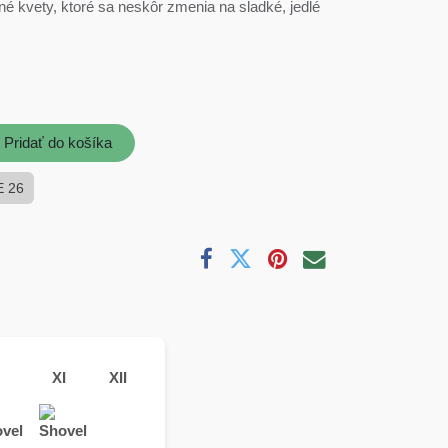
é kvety, ktoré sa neskôr zmenia na sladké, jedlé
Pridať do košíka
E 26
XI
XII