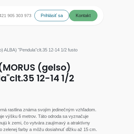
Prihlásiť sa
Kontakt
421 905 303 973
 ALBA) "Pendula"clt.35 12-14 1/2 fusto
 (MORUS (gelso)
"clt.35 12-14 1/2
erná rastlina známa svojím jedinečným vzhľadom.
uje výšku 6 metrov. Táto odroda sa vyznačuje
hujú k zemi, čo vytvára zaujímavý a atraktívny
vo zelenej farby a môžu dosiahnuť dĺžku až 15 cm.