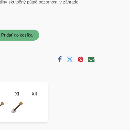
astliny skutočný pútač pozornosti v záhrade.
Pridať do košíka
XI
XII