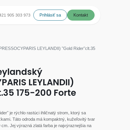
Prihlásiť sa
Kontakt
421 905 303 973
UPRESSOCYPARIS LEYLANDII) "Gold Rider"clt.35
eylandský
ARIS LEYLANDII)
t.35 175-200 Forte
r" je rýchlo rastúci ihličnatý strom, ktorý sa
ličkami. Táto odroda má kompaktný, kužeľovitý tvar
m. Jej výrazná zlatá farba je najvýraznejšia na