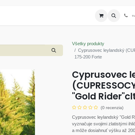
Produkty
Letáky a akcie
+
Všetky produkty
Cyprusovec leylandský (C
175-200 Forte
Cyprusovec l
(CUPRESSOCYP
"Gold Rider"cl
(0 recenzia)
Cyprusovec leylandský "Gold Ride
vyznačuje svojimi zlatistými ih
a môže dosiahnuť výšku až 200 c