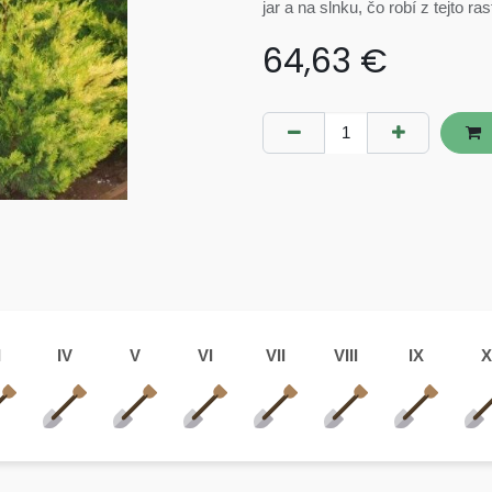
jar a na slnku, čo robí z tejto r
64,63
€
I
IV
V
VI
VII
VIII
IX
X