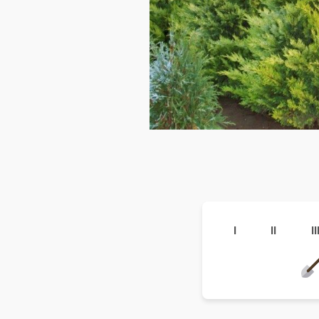
I
II
II