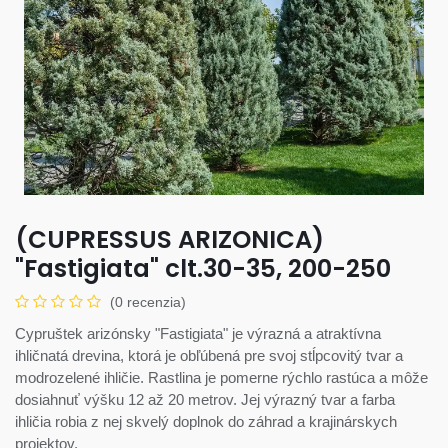
(CUPRESSUS ARIZONICA)
"Fastigiata" clt.30-35, 200-250
(0 recenzia)
Cypruštek arizónsky "Fastigiata" je výrazná a atraktívna
ihličnatá drevina, ktorá je obľúbená pre svoj stĺpcovitý tvar a
modrozelené ihličie. Rastlina je pomerne rýchlo rastúca a môže
dosiahnuť výšku 12 až 20 metrov. Jej výrazný tvar a farba
ihličia robia z nej skvelý doplnok do záhrad a krajinárskych
projektov.