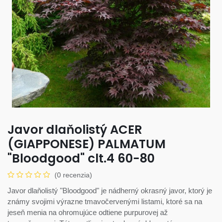
Javor dlaňolistý ACER
(GIAPPONESE) PALMATUM
"Bloodgood" clt.4 60-80
(0 recenzia)
Javor dlaňolistý "Bloodgood" je nádherný okrasný javor, ktorý je
známy svojimi výrazne tmavočervenými listami, ktoré sa na
jeseň menia na ohromujúce odtiene purpurovej až