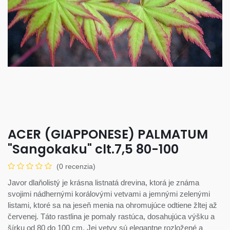
ACER (GIAPPONESE) PALMATUM
"Sangokaku" clt.7,5 80-100
(0 recenzia)
Javor dlaňolistý je krásna listnatá drevina, ktorá je známa
svojimi nádhernými korálovými vetvami a jemnými zelenými
listami, ktoré sa na jeseň menia na ohromujúce odtiene žltej až
červenej. Táto rastlina je pomaly rastúca, dosahujúca výšku a
šírku od 80 do 100 cm. Jej vetvy sú elegantne rozložené a