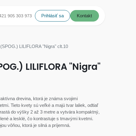
Prihlásiť sa
Kontakt
421 905 303 973
SPOG.) LILIFLORA "Nigra" clt.10
G.) LILIFLORA "Nigra"
traktívna drevina, ktorá je známa svojimi
mi. Tieto kvety sú veľké a majú tvar laliek, odtiaľ
 dorastá do výšky 2 až 3 metre a vytvára kompaktný,
zelené a lesklé, čo kontrastuje s tmavými kvetmi.
ou vôňou, ktorá je silná a príjemná.