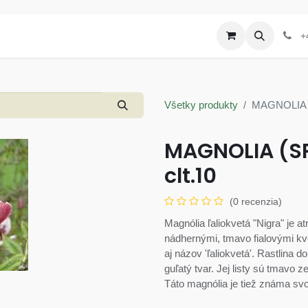
Produkty
Letáky a akcie
+
Všetky produkty
MAGNOLIA (
MAGNOLIA (SPO
clt.10
(0 recenzia)
Magnólia ľaliokvetá "Nigra" je a
nádhernými, tmavo fialovými kvet
aj názov 'ľaliokvetá'. Rastlina
guľatý tvar. Jej listy sú tmavo 
Táto magnólia je tiež známa svoj