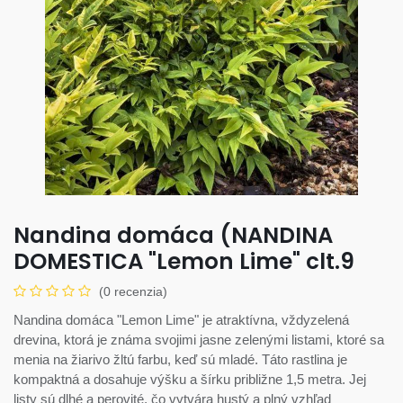
Nandina domáca (NANDINA
DOMESTICA "Lemon Lime" clt.9
(0 recenzia)
Nandina domáca "Lemon Lime" je atraktívna, vždyzelená
drevina, ktorá je známa svojimi jasne zelenými listami, ktoré sa
menia na žiarivo žltú farbu, keď sú mladé. Táto rastlina je
kompaktná a dosahuje výšku a šírku približne 1,5 metra. Jej
listy sú dlhé a perovité, čo vytvára hustý a plný vzhľad