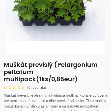
Muškát previslý (Pelargonium
peltatum
multipack(1ks/0,85eur)
(0 recenzia)
Muškát previslý je atraktívna kvitnúca rastlina, ktorá je obľúbená
pre svoje bohaté kvetenie a dlhé previslé výhonky. Tieto rastliny
môžu dosiahnuť dĺžku až 1 meter a sú pokryté množstvom