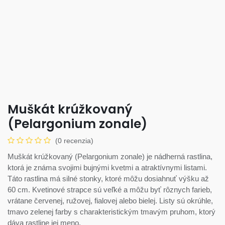
Muškát krúžkovaný
(Pelargonium zonale)
(0 recenzia)
Muškát krúžkovaný (Pelargonium zonale) je nádherná rastlina,
ktorá je známa svojimi bujnými kvetmi a atraktívnymi listami.
Táto rastlina má silné stonky, ktoré môžu dosiahnuť výšku až
60 cm. Kvetinové strapce sú veľké a môžu byť rôznych farieb,
vrátane červenej, ružovej, fialovej alebo bielej. Listy sú okrúhle,
tmavo zelenej farby s charakteristickým tmavým pruhom, ktorý
dáva rastline jej meno.