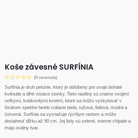
Koše závesné SURFÍNIA
(0 recenzia)
Surfínia je druh petúnie, ktorý je obľúbený pre svoje bohaté
kvitnutie a dlhé visiace stonky. Tieto rastliny sú známe svojimi
veľkými, trubkovitými kvetmi, ktoré sa môžu vyskytovať v
širokom spektre farieb vrátane biela, ružová, fialová, modrá a
červená. Surfínia sa vyznačuje rýchlym rastom a môže
dosiahnuť dĺžku až 90 cm. Jej listy sú zelené, mierne chlpaté a
majú oválny tvar.