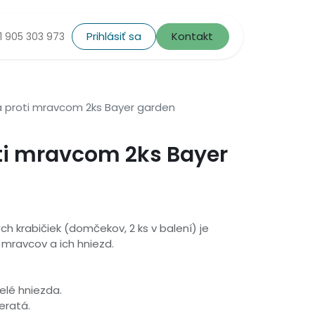
Prihlásiť sa
Kontakt
1 905 303 973
 proti mravcom 2ks Bayer garden
ti mravcom 2ks Bayer
h krabičiek (domčekov, 2 ks v balení) je
 mravcov a ich hniezd.
celé hniezda.
eratá.