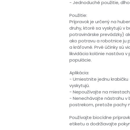
- Jednoduché použitie, dlho
Použitie:
Prípravok je určený na hube
druhy, ktoré sa vyskytujú v
potravinárske prevádzky) ale
ako potravu a robotnice ju p
a kráľovné. Prvé účinky sú v
likvidácia kolónie nastáva v
populácie.
Aplikácia:
- Umiestnite jednu krabičk
vyskytujú.
- Nepoužívajte na miestach,
- Nenechávajte nástrahu v 
postrekom, pretože pachy mô
Používajte biocídne príprav
etiketu a dodržiavajte pokyn