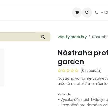
Produkty
Letáky a akcie
+42
Všetky produkty
Nástraha
Nástraha pro
garden
(0 recenzia)
Nástraha vo forme uzavretýc
určená na efektívne ničenie
Výhody:
- Vysoká účinnosť, likviduje 
- Bezpečná pre domáce zvi