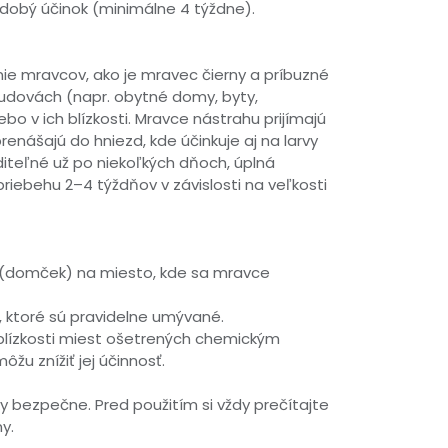
dobý účinok (minimálne 4 týždne).
nie mravcov, ako je mravec čierny a príbuzné
 budovách (napr. obytné domy, byty,
bo v ich blízkosti. Mravce nástrahu prijímajú
renášajú do hniezd, kde účinkuje aj na larvy
iditeľné už po niekoľkých dňoch, úplná
 priebehu 2–4 týždňov v závislosti na veľkosti
u (domček) na miesto, kde sa mravce
 ktoré sú pravidelne umývané.
blízkosti miest ošetrených chemickým
žu znížiť jej účinnosť.
ky bezpečne. Pred použitím si vždy prečítajte
y.