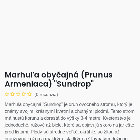
Marhuľa obyčajná (Prunus
Armeniaca) "Sundrop"
(0 recenzia)
Marhuľa obyčajná "Sundrop" je druh ovocného stromu, ktorý je
známy svojimi krásnymi kvetmi a chutnými plodmi. Tento strom
má hustú korunu a dorastá do výšky 3-4 metre. Kvetenstvo je
jednoduché, ružové až biele, ktoré sa objavujú skoro na jar ešte
pred listami. Plody sú stredne veľké, okrúhle, so žltou až
oranžovou kožou a mäkkým, sladkým a šťavnatým dužinou.