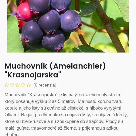
Muchovník (Amelanchier)
"Krasnojarska"
(0 recenzia)
Muchovník "Krasnojarska" je listnatý ker alebo malý strom,
ktorý dosahuje výšku 3 až 5 metrov. Má hustú korunu tvaru
kopule a jeho listy sú oválne až eliptické, s hlboko vyrytými
žilkami. Na jar, predtým ako sa objavia listy, sa objavujú kvety,
ktoré sú bielo-ružové a sú zoskupené do strapcov. Plody sú
malé, guľaté, tmavomodré až čierne, s príjemnou sladkou
chuťou.