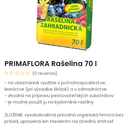
PRIMAFLORA Rašelina 70 l
(0 recenzia)
- na všestranné využitie v poľnohospodárstve,
lesníctve (pri výsadbe škôlok) a v záhradníctve
- vhodná na prípravu pestovateľských substrátov
- je možné použiť ju na kyslomilné rastliny
ZLOŽENIE: vysokokvalitná prírodná organická hmota bez
prísad, upravená len triedením na strednú zrnitosť