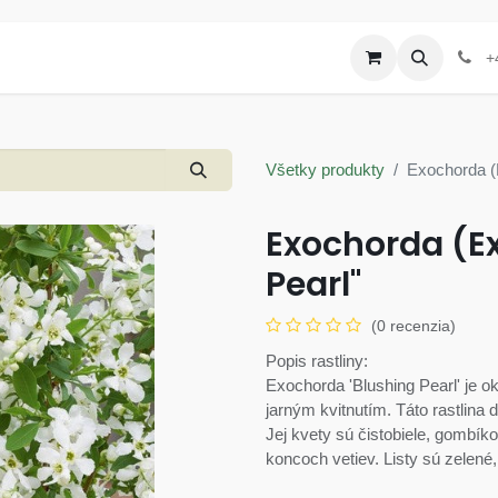
Produkty
Letáky a akcie
+
Všetky produkty
Exochorda (
Exochorda (E
Pearl"
(0 recenzia)
Popis rastliny:
Exochorda 'Blushing Pearl' je 
jarným kvitnutím. Táto rastlina 
Jej kvety sú čistobiele, gombík
koncoch vetiev. Listy sú zelené, 