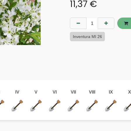
11,37
€
Inventura MI 26
I
IV
V
VI
VII
VIII
IX
X