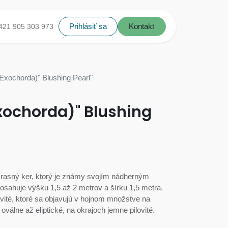
Prihlásiť sa
Kontakt
421 905 303 973
Exochorda)" Blushing Pearl"
xochorda)" Blushing
okrasný ker, ktorý je známy svojím nádherným
dosahuje výšku 1,5 až 2 metrov a šírku 1,5 metra.
ovité, ktoré sa objavujú v hojnom množstve na
oválne až eliptické, na okrajoch jemne pilovité.