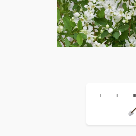
I
II
II