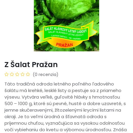
Z Šalat Pražan
(0 recenzia)
Táto tradičná odroda letného poľného ľadového
šalátu má krehké, lesklé listy a pestuje sa z priameho
výsevu. Vytvára veľké, guľovité hlávky s hmotnosťou
500 – 1000 g, ktoré sú pevné, husté a dobre uzavreté, s
jemne skučeravenými, žltozelenými krycími listami na
okraji. Je to veľmi úrodná a šťavnatá odroda s
príjemnou chuťou, vyznačujúca sa vysokou odolnosťou
voči vybiehaniu do kvetu a výbornou úrodnosťou. Znáša