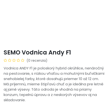
SEMO Vodnica Andy F1
(0 recenzia)
Vodnica ANDY F1 je poloskorý hybrid okrúhlice, nenáročný
na pestovanie, s nízkou vňaťou a mohutnými buľvičkami
snehobielej farby, ktoré dosahujú priemer 10 až 12 cm.
Má príjemnú, mierne štipľavú chuť a je ideálna pre letné
aj jarné výsevy. Táto odroda je vhodná na priamy
konzum, tepelnú úpravu a z neskorých výsevov aj na
skladovanie.