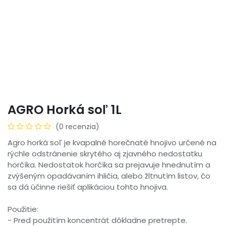
AGRO Horká soľ 1L
(0 recenzia)
Agro horká soľ je kvapalné horečnaté hnojivo určené na
rýchle odstránenie skrytého aj zjavného nedostatku
horčíka. Nedostatok horčíka sa prejavuje hnednutím a
zvýšeným opadávaním ihličia, alebo žltnutím listov, čo
sa dá účinne riešiť aplikáciou tohto hnojiva.
Použitie:
- Pred použitím koncentrát dôkladne pretrepte.