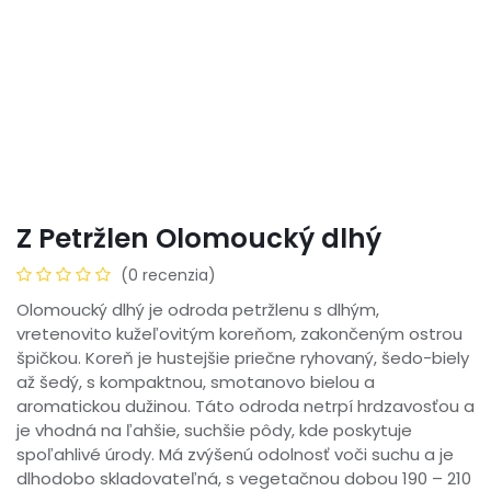
Z Petržlen Olomoucký dlhý
(0 recenzia)
Olomoucký dlhý je odroda petržlenu s dlhým,
vretenovito kužeľovitým koreňom, zakončeným ostrou
špičkou. Koreň je hustejšie priečne ryhovaný, šedo-biely
až šedý, s kompaktnou, smotanovo bielou a
aromatickou dužinou. Táto odroda netrpí hrdzavosťou a
je vhodná na ľahšie, suchšie pôdy, kde poskytuje
spoľahlivé úrody. Má zvýšenú odolnosť voči suchu a je
dlhodobo skladovateľná, s vegetačnou dobou 190 – 210