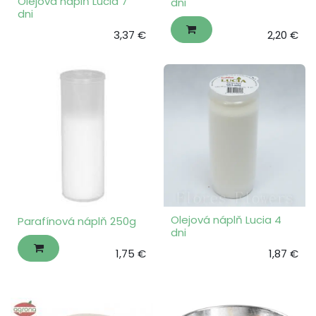
Olejová náplň Lucia 7
dni
dni
3,37
€
2,20
€
Olejová náplň Lucia 4
Parafínová náplň 250g
dni
1,75
€
1,87
€