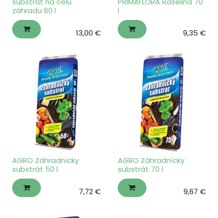
substrát na celú
PRIMAFLORA Rašelina 70
záhradu 60 l
l
13,00
€
9,35
€
AGRO Záhradnícky
AGRO Záhradnícky
substrát 50 l
substrát 70 l
7,72
€
9,67
€