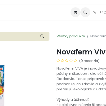
Produkty
Letáky a akcie
+42
Všetky produkty
Novafer
Novaferm Vi
(0 recenzia)
NovaFerm VIVA je inovatívny 
pôdnym škodcom, ako sú háď
škodcovia. Tento prípravok n
podporuje ich zdravie a zvyš
preferujú ekologické a udr
Výhody a účinnosť:
- Selektívne ničenie škodcov