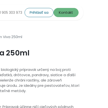
Prihlásiť sa
Kontakt
1 905 303 973
m Viva 250ml
va 250ml
biologický prípravok určený na boj proti
atká, drôtovce, pandravy, siatice a ďalší
ielenže chráni rastliny, ale zároveň
uje úrodu. Je ideálny pre pestovateľov, ktorí
žateľné metódy.
: Prípravok účinne ničí cieľových pôdnych