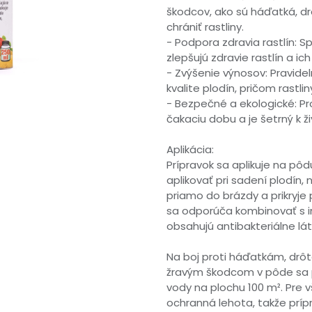
škodcov, ako sú háďatká, d
chrániť rastliny.
- Podpora zdravia rastlín: 
zlepšujú zdravie rastlín a ic
- Zvýšenie výnosov: Pravide
kvalite plodín, pričom rastl
- Bezpečné a ekologické: P
čakaciu dobu a je šetrný k 
Aplikácia:
Prípravok sa aplikuje na pôd
aplikovať pri sadení plodín, 
priamo do brázdy a prikryje
sa odporúča kombinovať s in
obsahujú antibakteriálne lát
Na boj proti háďatkám, drô
žravým škodcom v pôde sa po
vody na plochu 100 m². Pre 
ochranná lehota, takže príp